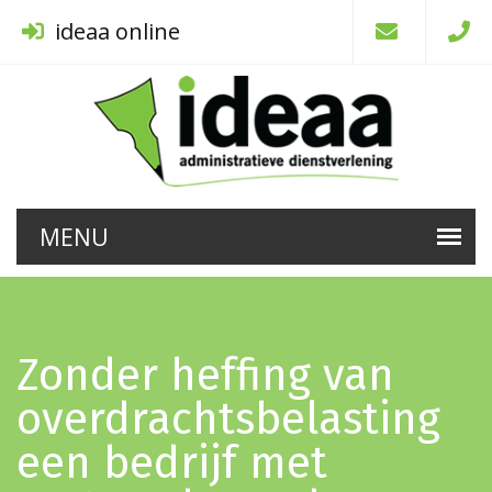
ideaa online
Zonder heffing van
overdrachtsbelasting
een bedrijf met