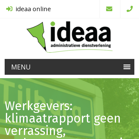
ideaa online
Werkgevers:
klimaatrapport geen
verrassing,