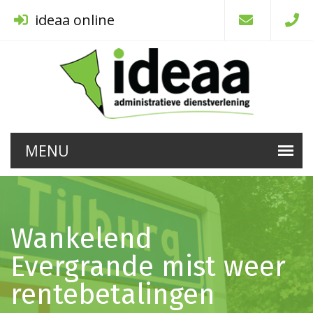
ideaa online
Wankelend
Evergrande mist weer
rentebetalingen