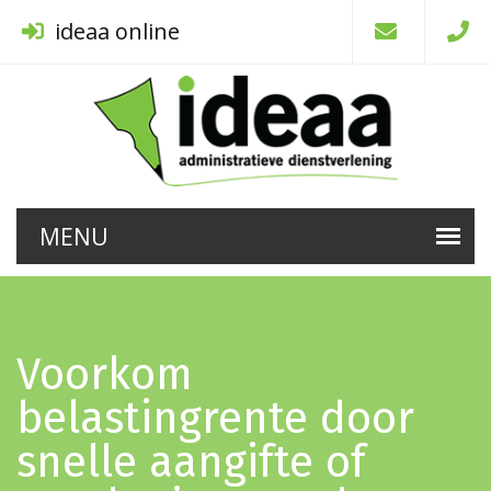
ideaa online
Voorkom
belastingrente door
snelle aangifte of