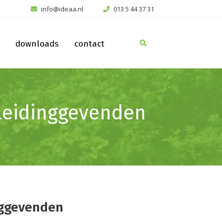
info@ideaa.nl
013 5 44 37 31
downloads
contact
 leidinggevenden
nggevenden