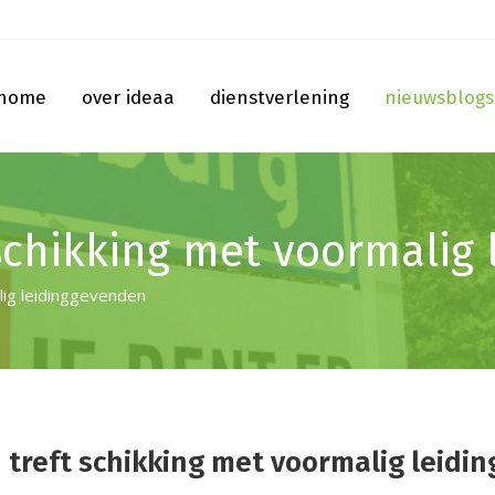
home
over ideaa
dienstverlening
nieuwsblogs
schikking met voormalig
lig leidinggevenden
treft schikking met voormalig leidi