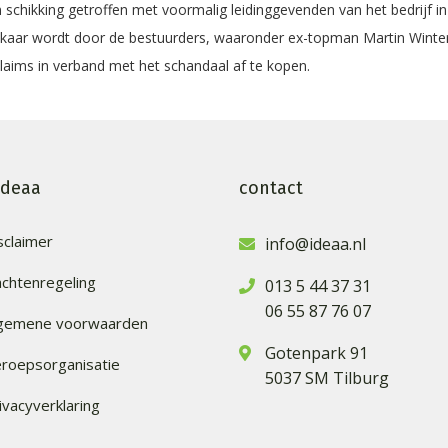
schikking getroffen met voormalig leidinggevenden van het bedrijf in
elkaar wordt door de bestuurders, waaronder ex-topman Martin Winte
aims in verband met het schandaal af te kopen.
ideaa
contact
sclaimer
info@ideaa.nl
achtenregeling
013 5 44 37 31
06 55 87 76 07
lgemene voorwaarden
Gotenpark 91
roepsorganisatie
5037 SM Tilburg
ivacyverklaring