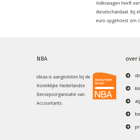
Volkswagen heeft een 
dieselschandaal. Bij 
euro opgehoest om cl
NBA
over 
di
ideaa is aangesloten bij de
Koninklijke Nederlandse
kl
Beroepsorganisatie van
a
Accountants.
be
pr