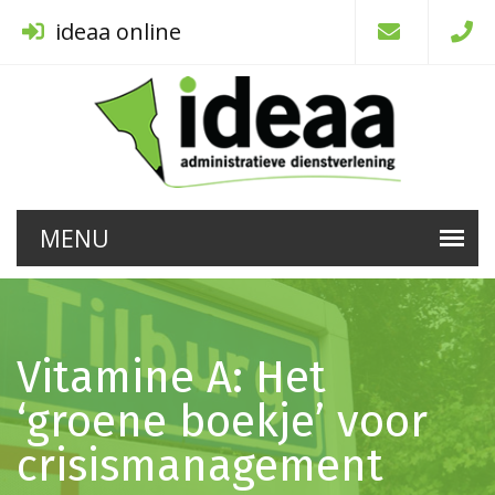
ideaa online
Vitamine A: Het
‘groene boekje’ voor
crisismanagement