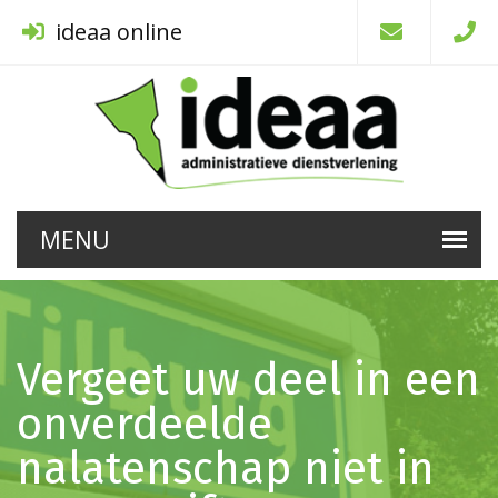
ideaa online
Vergeet uw deel in een
onverdeelde
nalatenschap niet in