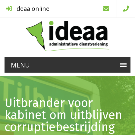
ideaa online
Uitbrander voor
kabinet om uitblijven
corruptiebestrijding