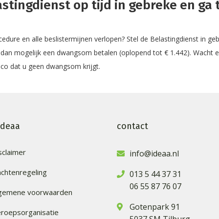
stingdienst op tijd in gebreke en ga t
ure en alle beslistermijnen verlopen? Stel de Belastingdienst in ge
dan mogelijk een dwangsom betalen (oplopend tot € 1.442). Wacht ech
sico dat u geen dwangsom krijgt.
ideaa
contact
sclaimer
info@ideaa.nl
achtenregeling
013 5 44 37 31
06 55 87 76 07
lgemene voorwaarden
Gotenpark 91
roepsorganisatie