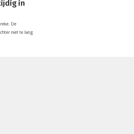
ijdig in
breke. De
ter niet te lang.