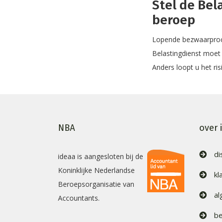
Stel de Bela
beroep
Lopende bezwaarproced
Belastingdienst moet 
Anders loopt u het ri
NBA
over 
di
ideaa is aangesloten bij de
Koninklijke Nederlandse
kl
Beroepsorganisatie van
a
Accountants.
be