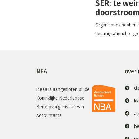
SER: te wei
doorstroo
Organisaties hebben i
een migratieachtergr
NBA
over 
di
ideaa is aangesloten bij de
Koninklijke Nederlandse
kl
Beroepsorganisatie van
a
Accountants.
be
pr