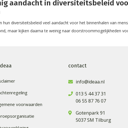
nig aandacht in diversiteitsbeleid voo
m
n hun diversiteitsbeleid veel aandacht voor het binnenhalen van men
ond, maar kijken daarna te weinig naar doorstroommogelijkheden voo
ideaa
contact
sclaimer
info@ideaa.nl
achtenregeling
013 5 44 37 31
06 55 87 76 07
lgemene voorwaarden
Gotenpark 91
roepsorganisatie
5037 SM Tilburg
ivacyverklaring