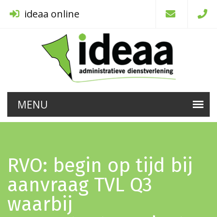
ideaa online
RVO: begin op tijd bij
aanvraag TVL Q3
waarbij