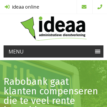
ideaa online
Rabobank gaat
klanten compenseren
die te veel rente