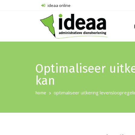
ideaa online
Optimaliseer uitk
kan
optimaliseer uitkering levensloopregeli
home