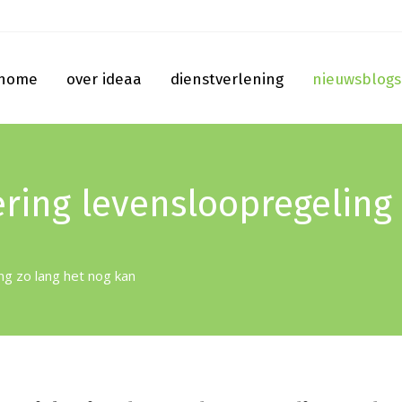
home
over ideaa
dienstverlening
nieuwsblogs
ering levensloopregeling
ng zo lang het nog kan