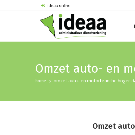
ideaa online
Omzet auto- en m
omzet auto- en motorbranche hoger da
home
Omzet auto