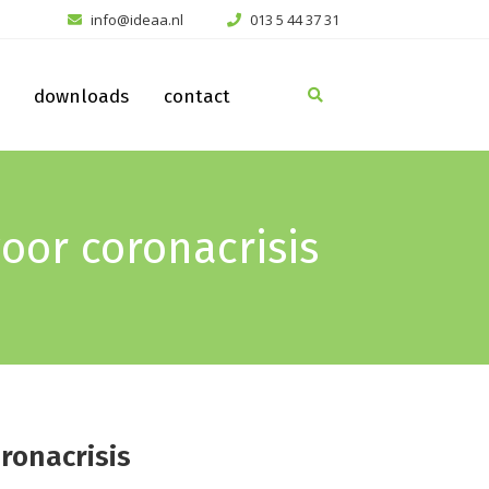
info@ideaa.nl
013 5 44 37 31
downloads
contact
or coronacrisis
ronacrisis