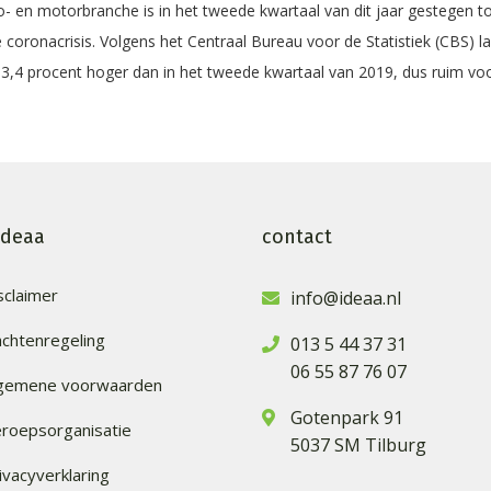
 en motorbranche is in het tweede kwartaal van dit jaar gestegen to
e coronacrisis. Volgens het Centraal Bureau voor de Statistiek (CBS) l
3,4 procent hoger dan in het tweede kwartaal van 2019, dus ruim voo
ideaa
contact
sclaimer
info@ideaa.nl
achtenregeling
013 5 44 37 31
06 55 87 76 07
lgemene voorwaarden
Gotenpark 91
roepsorganisatie
5037 SM Tilburg
ivacyverklaring