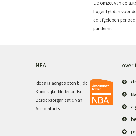
De omzet van de auto-
hoger ligt dan voor d
de afgelopen periode 
pandemie.
NBA
over 
di
ideaa is aangesloten bij de
Koninklijke Nederlandse
kl
Beroepsorganisatie van
a
Accountants.
be
pr