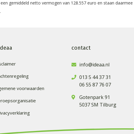
een gemiddeld netto vermogen van 128.557 euro en staan daarmee o
.
ideaa
contact
sclaimer
info@ideaa.nl
achtenregeling
013 5 44 37 31
06 55 87 76 07
lgemene voorwaarden
Gotenpark 91
roepsorganisatie
5037 SM Tilburg
ivacyverklaring