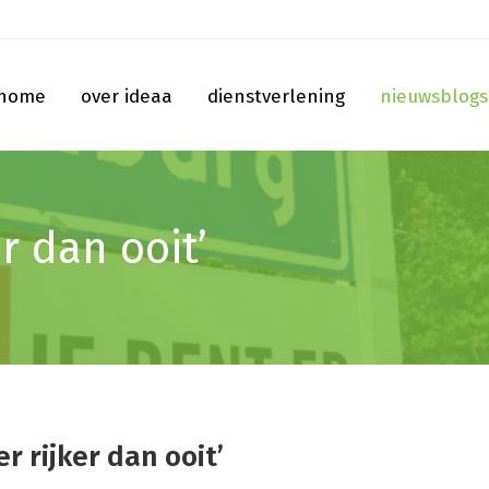
home
over ideaa
dienstverlening
nieuwsblogs
r dan ooit’
r rijker dan ooit’