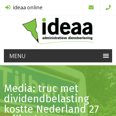
ideaa online
Media: truc met
dividendbelasting
kostte Nederland 27