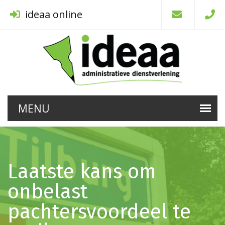
ideaa online
Laatste kans om
onbelast
pachtersvoordeel te