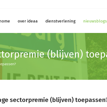
home
over ideaa
dienstverlening
nieuwsblogs
ctorpremie (blijven) toe
toepassen?
age sectorpremie (blijven) toepassen