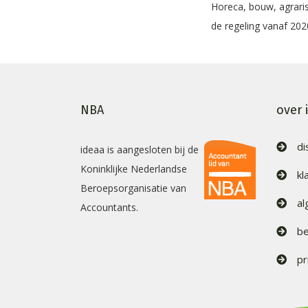
Horeca, bouw, agraris
de regeling vanaf 2020
NBA
over 
di
ideaa is aangesloten bij de
Koninklijke Nederlandse
kl
Beroepsorganisatie van
a
Accountants.
be
pr