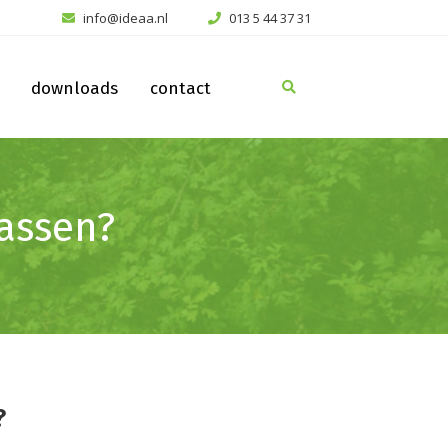
info@ideaa.nl
013 5 44 37 31
downloads
contact
passen?
?