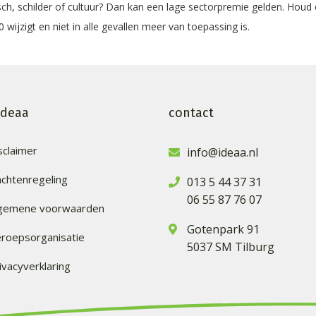
ch, schilder of cultuur? Dan kan een lage sectorpremie gelden. Houd
 wijzigt en niet in alle gevallen meer van toepassing is.
ideaa
contact
sclaimer
info@ideaa.nl
achtenregeling
013 5 44 37 31
06 55 87 76 07
lgemene voorwaarden
Gotenpark 91
roepsorganisatie
5037 SM Tilburg
ivacyverklaring