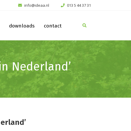
info@ideaa.nl
013 5 44 37 31
downloads
contact
in Nederland’
erland’