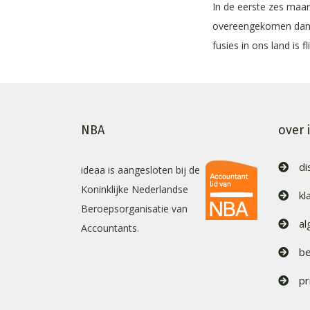
In de eerste zes maa
overeengekomen dan i
fusies in ons land is 
NBA
over 
di
ideaa is aangesloten bij de
Koninklijke Nederlandse
kl
Beroepsorganisatie van
a
Accountants.
be
pr