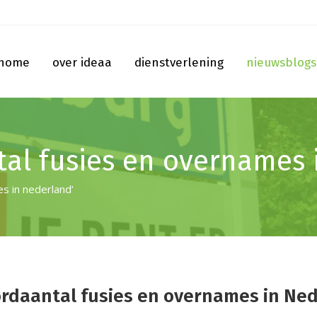
home
over ideaa
dienstverlening
nieuwsblogs
al fusies en overnames 
s in nederland’
rdaantal fusies en overnames in Ned