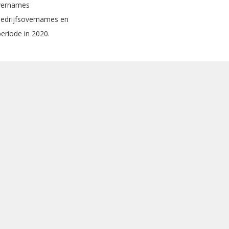
overnames
bedrijfsovernames en
periode in 2020.