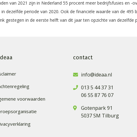
nden van 2021 zijn in Nederland 55 procent meer bedrijfsfusies en -
n dezelfde periode van 2020. Ook de financiële waarde van de 495 
flink gestegen in de eerste helft van dit jaar ten opzichte van dezelfde 
ideaa
contact
sclaimer
info@ideaa.nl
achtenregeling
013 5 44 37 31
06 55 87 76 07
lgemene voorwaarden
Gotenpark 91
roepsorganisatie
5037 SM Tilburg
ivacyverklaring