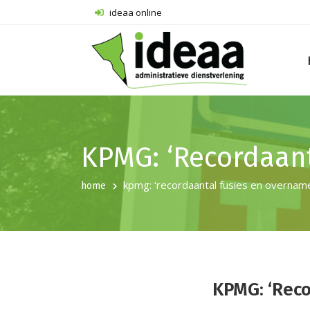
ideaa online
KPMG: ‘Recordaant
kpmg: ‘recordaantal fusies en overname
home
KPMG: ‘Reco