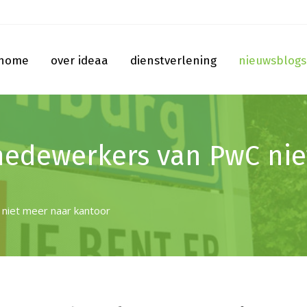
home
over ideaa
dienstverlening
nieuwsblogs
medewerkers van PwC nie
niet meer naar kantoor