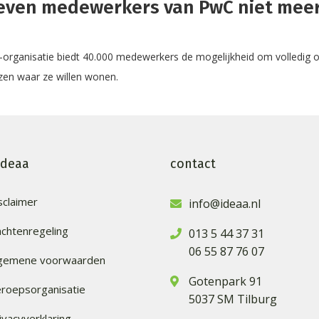
oeven medewerkers van PwC niet mee
rganisatie biedt 40.000 medewerkers de mogelijkheid om volledig o
ezen waar ze willen wonen.
ideaa
contact
sclaimer
info@ideaa.nl
achtenregeling
013 5 44 37 31
06 55 87 76 07
lgemene voorwaarden
Gotenpark 91
roepsorganisatie
5037 SM Tilburg
ivacyverklaring