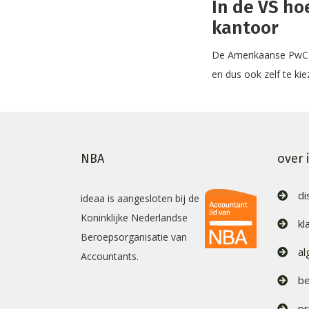
In de VS h
kantoor
De Amerikaanse PwC-o
en dus ook zelf te ki
NBA
over 
di
ideaa is aangesloten bij de
Koninklijke Nederlandse
kl
Beroepsorganisatie van
a
Accountants.
be
pr