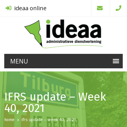
ideaa online
IFRS update – Week
40, 2021
ifrs update – week 40, 2021
home