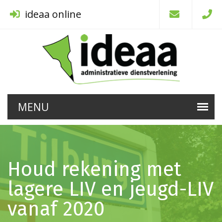
ideaa online
Houd rekening met
lagere LIV en jeugd-LIV
vanaf 2020