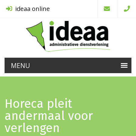
ideaa online
Horeca pleit
andermaal voor
verlengen