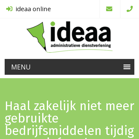
ideaa online
Haal zakelijk niet meer
gebruikte
bedrijfsmiddelen tijdig