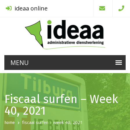
ideaa online
Fiscaal surfen – Week
40, 2021
fiscaal surfen – week 40, 2021
home