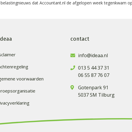
t belastingnieuws dat Accountant.nl de afgelopen week tegenkwam op
ideaa
contact
sclaimer
info@ideaa.nl
achtenregeling
013 5 44 37 31
06 55 87 76 07
lgemene voorwaarden
Gotenpark 91
roepsorganisatie
5037 SM Tilburg
ivacyverklaring