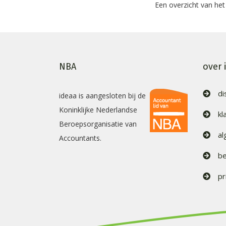
Een overzicht van he
NBA
over 
di
ideaa is aangesloten bij de
Koninklijke Nederlandse
kl
Beroepsorganisatie van
a
Accountants.
be
pr