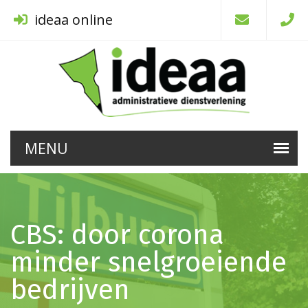
ideaa online
CBS: door corona
minder snelgroeiende
bedrijven