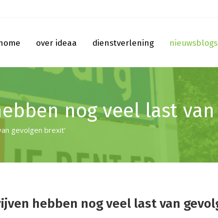
home
over ideaa
dienstverlening
nieuwsblogs
hebben nog veel last van
van gevolgen brexit’
rijven hebben nog veel last van gevol