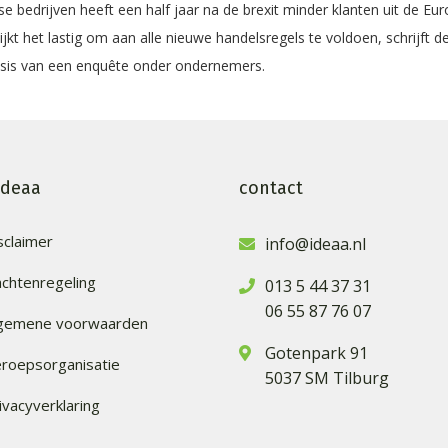
se bedrijven heeft een half jaar na de brexit minder klanten uit de Eu
jkt het lastig om aan alle nieuwe handelsregels te voldoen, schrijft d
asis van een enquête onder ondernemers.
ideaa
contact
sclaimer
info@ideaa.nl
achtenregeling
013 5 44 37 31
06 55 87 76 07
lgemene voorwaarden
Gotenpark 91
roepsorganisatie
5037 SM Tilburg
ivacyverklaring