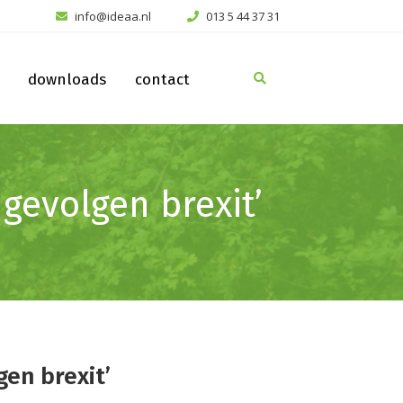
info@ideaa.nl
013 5 44 37 31
downloads
contact
 gevolgen brexit’
gen brexit’