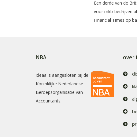
Een derde van de Brit
voor mkb-bedrijven bli
Financial Times op b
NBA
over 
di
ideaa is aangesloten bij de
Koninklijke Nederlandse
kl
Beroepsorganisatie van
a
Accountants.
be
pr