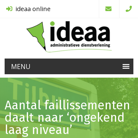
ideaa online
Aantal faillissementen
daalt naar ‘ongekend
laag niveau’