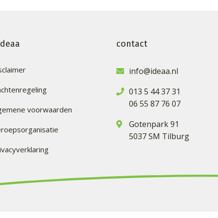
ideaa
contact
sclaimer
info@ideaa.nl
achtenregeling
013 5 44 37 31
06 55 87 76 07
lgemene voorwaarden
Gotenpark 91
roepsorganisatie
5037 SM Tilburg
ivacyverklaring