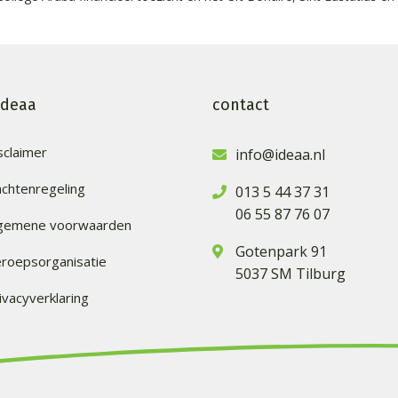
ideaa
contact
sclaimer
info@ideaa.nl
achtenregeling
013 5 44 37 31
06 55 87 76 07
lgemene voorwaarden
Gotenpark 91
roepsorganisatie
5037 SM Tilburg
ivacyverklaring