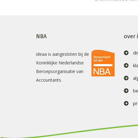
NBA
over 
di
ideaa is aangesloten bij de
Koninklijke Nederlandse
kl
Beroepsorganisatie van
a
Accountants.
be
pr