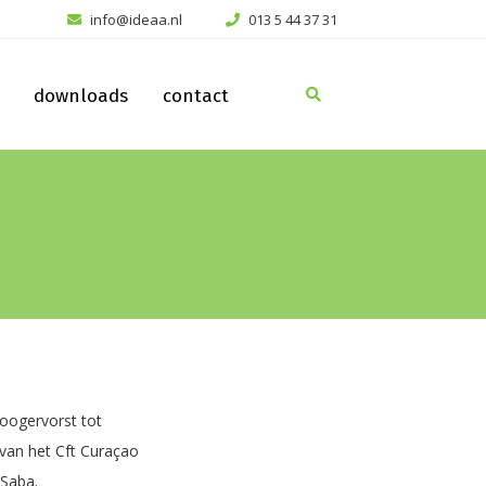
info@ideaa.nl
013 5 44 37 31
downloads
contact
oogervorst tot
 van het Cft Curaçao
 Saba.